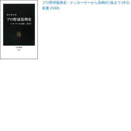
プロ野球復興史 - マッカーサーから長嶋4三振まで (中公
新書 2160)