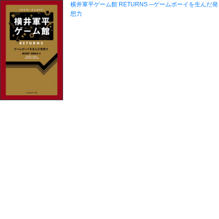
横井軍平ゲーム館 RETURNS ─ゲームボーイを生んだ発
想力