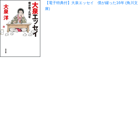
【電子特典付】大泉エッセイ 僕が綴った16年 (角川文
庫)