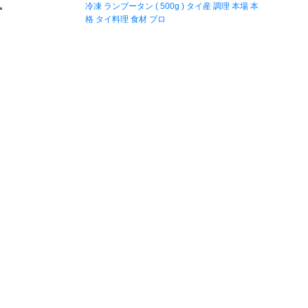
冷凍 ランブータン ( 500g ) タイ産 調理 本場 本
格 タイ料理 食材 プロ