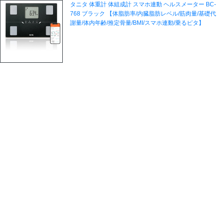
タニタ 体重計 体組成計 スマホ連動 ヘルスメーター BC-
768 ブラック 【体脂肪率/内臓脂肪レベル/筋肉量/基礎代
謝量/体内年齢/推定骨量/BMI/スマホ連動/乗るピタ】